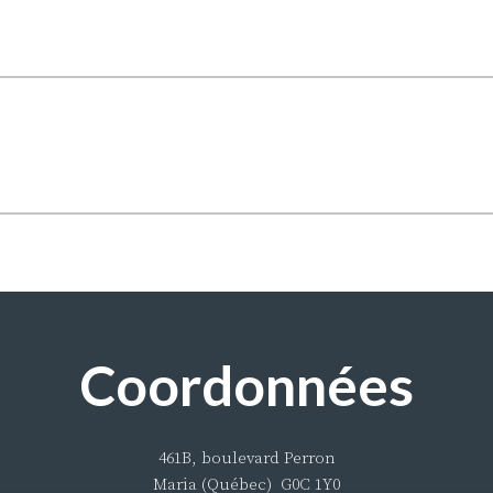
Coordonnées
461B, boulevard Perron
Maria (Québec) G0C 1Y0