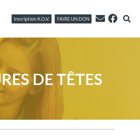
Inscription K.O.V.
FAIRE UN DON
RES DE TÊTES