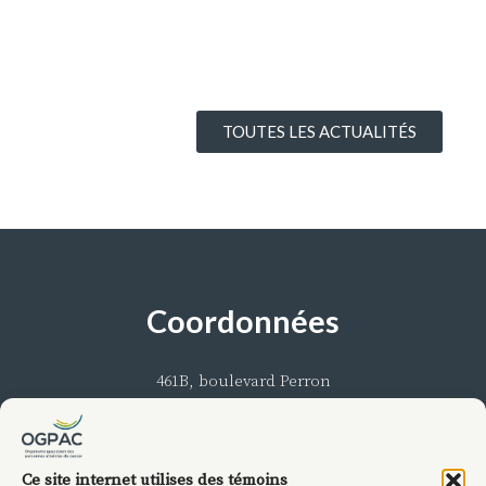
TOUTES LES ACTUALITÉS
Coordonnées
461B, boulevard Perron
Maria (Québec) G0C 1Y0
Téléphone : 418 759-5050 ou 1 888 924-5050
Courriel :
info@ogpac.ca
Ce site internet utilises des témoins