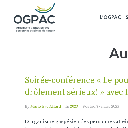
L’OGPAC
Au
Soirée-conférence « Le pou
drôlement sérieux! » avec 
By
Marie-Ève Allard
In
2023
Posted
27 mars 2023
L’Organisme gaspésien des personnes attein