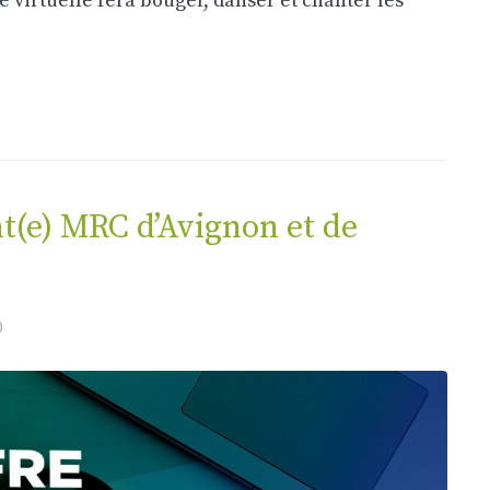
 virtuelle fera bouger, danser et chanter les
nt(e) MRC d’Avignon et de
0