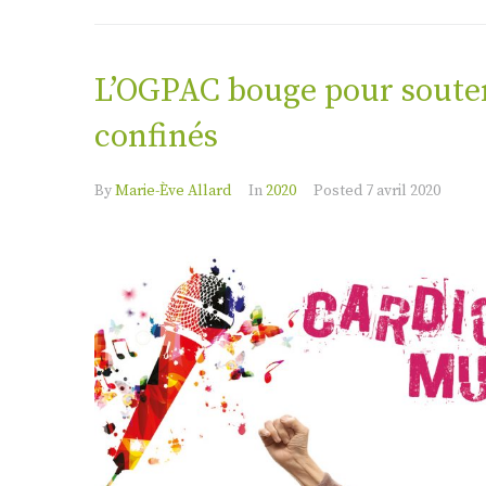
L’OGPAC bouge pour souten
confinés
By
Marie-Ève Allard
In
2020
Posted
7 avril 2020