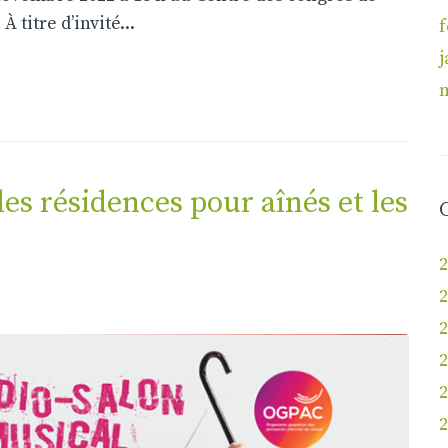
 titre d’invité...
f
j
es résidences pour aînés et les
2
2
2
2
2
2