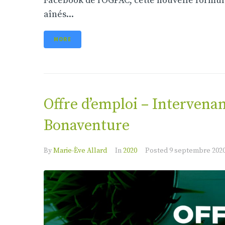
Facebook de l’OGPAC, cette nouvelle formule
aînés...
MORE
Offre d’emploi – Intervena
Bonaventure
By
Marie-Ève Allard
In
2020
Posted
9 septembre 202