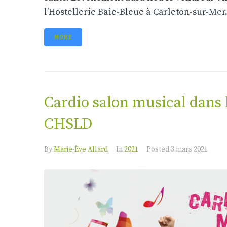
l’Hostellerie Baie-Bleue à Carleton-sur-Mer. À
MORE
Cardio salon musical dans l
CHSLD
By
Marie-Ève Allard
In
2021
Posted
3 mars 2021