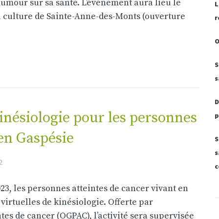
humour sur sa santé. L’événement aura lieu le
L
 la culture de Sainte-Anne-des-Monts (ouverture
r
O
S
s
D
kinésiologie pour les personnes
p
 en Gaspésie
S
s
2
c
23, les personnes atteintes de cancer vivant en
virtuelles de kinésiologie. Offerte par
es de cancer (OGPAC), l’activité sera supervisée